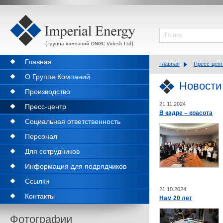
Главная
Главная
Пресс-цен
О Группе Компаний
Новости
Производство
21.11.2024
Пресс-центр
В кадре – красота
Социальная ответственность
Персонал
Для сотрудников
Информация для подрядчиков
Ссылки
21.10.2024
Контакты
Нам 20 лет
Фотографии