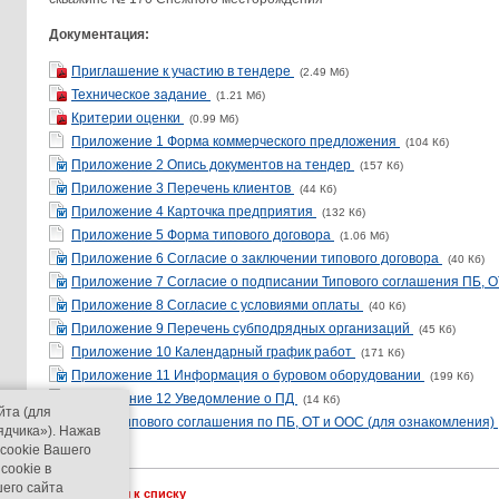
Документация:
Приглашение к участию в тендере
(2.49 Мб)
Техническое задание
(1.21 Мб)
Критерии оценки
(0.99 Мб)
Приложение 1 Форма коммерческого предложения
(104 Кб)
Приложение 2 Опись документов на тендер
(157 Кб)
Приложение 3 Перечень клиентов
(44 Кб)
Приложение 4 Карточка предприятия
(132 Кб)
Приложение 5 Форма типового договора
(1.06 Мб)
Приложение 6 Согласие о заключении типового договора
(40 Кб)
Приложение 7 Согласие о подписании Типового соглашения ПБ, 
Приложение 8 Согласие с условиями оплаты
(40 Кб)
Приложение 9 Перечень субподрядных организаций
(45 Кб)
Приложение 10 Календарный график работ
(171 Кб)
Приложение 11 Информация о буровом оборудовании
(199 Кб)
Приложение 12 Уведомление о ПД
(14 Кб)
йта (для
Форма типового соглашения по ПБ, ОТ и ООС (для ознакомления)
ядчика»). Нажав
 cookie Вашего
cookie в
его сайта
Вернуться к списку