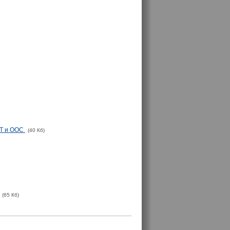
ОТ и ООС
(40 Кб)
(65 Кб)