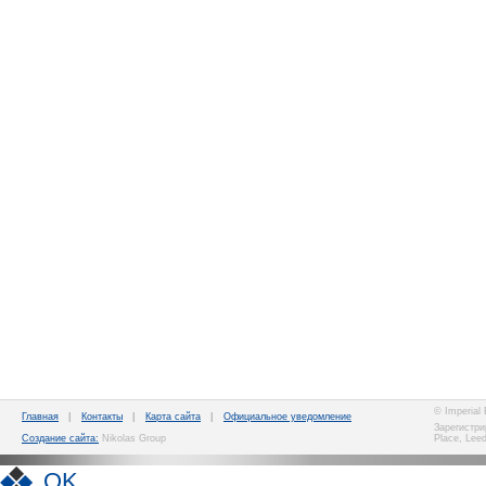
© Imperial
Главная
|
Контакты
|
Карта сайта
|
Официальное уведомление
Зарегистри
Создание сайта:
Nikolas Group
Place, Lee
OK