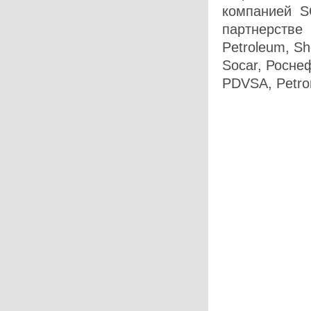
компанией S
партнерстве 
Petroleum, She
Socar, Росне
PDVSA, Petron