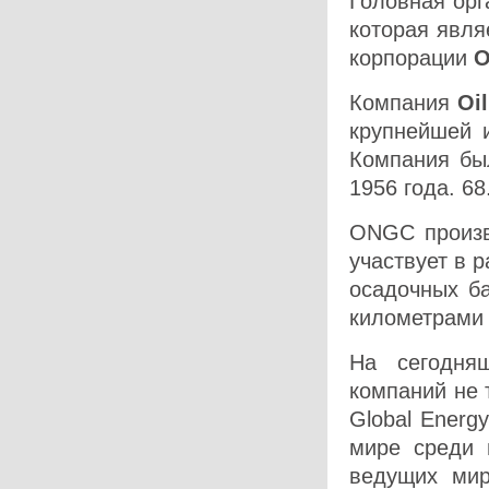
Головная орг
которая явля
корпорации
Компания
Oi
крупнейшей и
Компания был
1956 года. 6
ONGC произв
участвует в 
осадочных ба
километрами 
На сегодня
компаний не 
Global Energ
мире среди 
ведущих мир