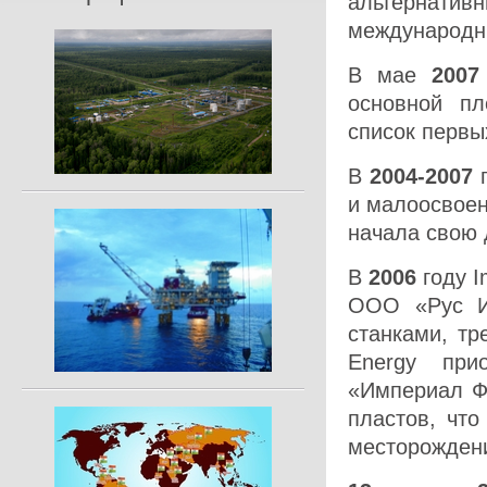
альтернати
международн
В мае
2007
основной п
список первы
В
2004-2007
г
и малоосвоен
начала свою 
В
2006
году I
ООО «Рус Им
станками, тр
Energy при
«Империал Ф
пластов, чт
месторождени