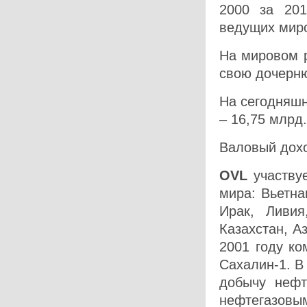
2000 за 20
ведущих мир
На мировом р
свою дочерн
На сегодняш
– 16,75 млрд
Валовый дохо
OVL
участвуе
мира: Вьетна
Ирак, Ливия
Казахстан, А
2001 году ко
Сахалин-1. В
добычу нефт
нефтегазовы