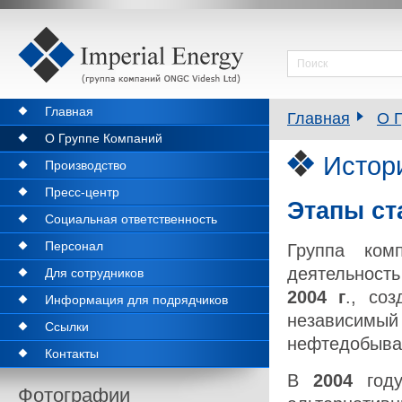
Главная
Главная
О 
О Группе Компаний
Истор
Производство
Пресс-центр
Этапы ст
Социальная ответственность
Персонал
Группа ком
деятельност
Для сотрудников
2004 г
., со
Информация для подрядчиков
независимы
Ссылки
нефтедобыва
Контакты
В
2004
году
Фотографии